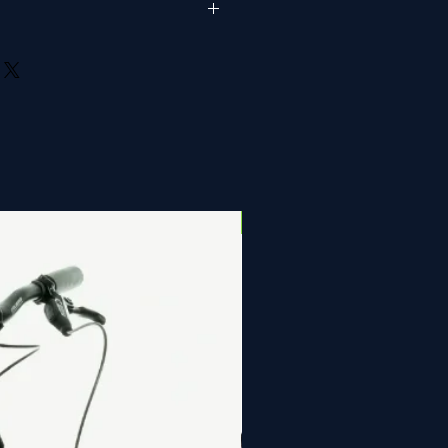
de 8,5x15cm
ou
um
lement 280 grammes
NEW