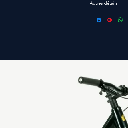
Autres détails
- Maille respirante
-
Poche en spandex 
-
Renforts en hypalon
-
Sangle en nylon
-
3M réfléchissant
-
Mousqueton à verr
-
Boucles en alumini
-
Super légère: seu