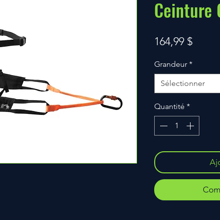
Ceinture
Prix
164,99 $
Grandeur
*
Sélectionner
Quantité
*
Aj
Comm