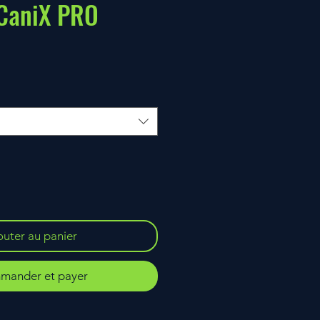
 CaniX PRO
outer au panier
ander et payer