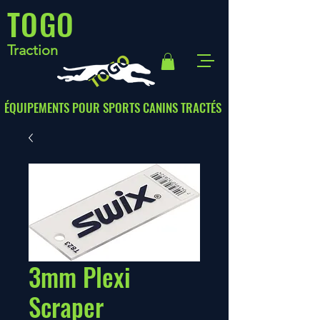
TOGO
Traction
ÉQUIPEMENTS POUR SPORTS CANINS TRACTÉS
3mm Plexi
Scraper