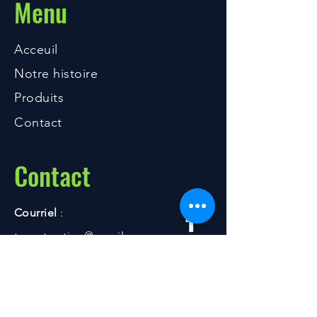
Menu
Acceuil
Notre histoire
Produits
Contact
Contact
Courriel
:
togo.traction@gmail.com
Adresse postale
:
222 Chemin de New Mexico