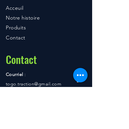
Acceuil
Notre histoire
Produits
Contact
Contact
Courriel
:
togo.traction@gmail.com
Adresse postale
:
222 Chemin de New Mexico
Sawyerville, Québec, Canada